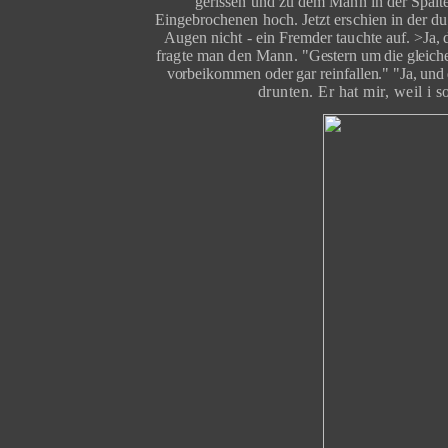
gerissen und zu dem Mann in der Spalte 
Eingebrochenen hoch. Jetzt erschien in der du
Augen nicht
-
ein Fremder tauchte auf.
>Ja, 
fragte man den Mann.
"Gestern um die gleich
vorbeikommen oder gar reinfallen."
"Ja, und
drunten. Er hat mir, weil i 