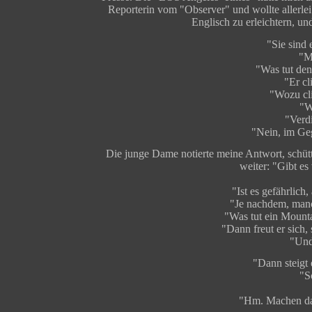
Reporterin vom "Observer" und wollte allerlei
Englisch zu erleichtern, u
"Sie sind
"M
"Was tut de
"Er cl
"Wozu cli
"We
"Verdi
"Nein, im Geg
Die junge Dame notierte meine Antwort, schütt
weiter: "Gibt es
"Ist es gefährlich
"Je nachdem, man
"Was tut ein Mounta
"Dann freut er sich, 
"Und
"Dann steigt 
"So
"Hm. Machen das