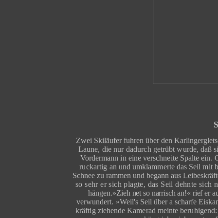
Zwei Skiläufer fuhren über den Karlingerglet
Laune, die nur dadurch ge­
trübt wurde, daß s
Vordermann in eine verschneite Spalte ein.
G
ruckartig
an und umklammerte das Seil mit 
Schnee zu rammen und begann aus Leibeskräft
so sehr er sich plagte, das Seil dehnte sich 
hängen.
»Zieh net so narrisch an!« rief er 
verwundert.
»Weil's Seil über a scharfe Eiskant
kräftig ziehende Kamerad meinte beruhigend